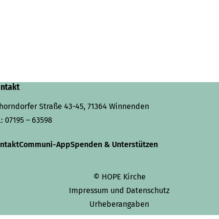
ntakt
horndorfer Straße 43-45, 71364 Winnenden
l:
07195 – 63598
ntakt
Communi-App
Spenden & Unterstützen
© HOPE Kirche
Impressum und Datenschutz
Urheberangaben