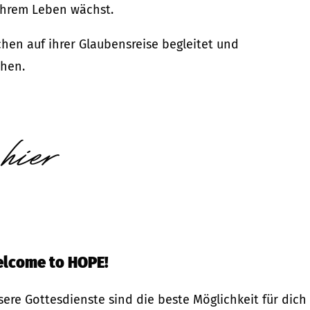
ihrem Leben wächst.
en auf ihrer Glaubensreise begleitet und
ehen.
hier
E
lcome to HOPE!
sere Gottesdienste sind die beste Möglichkeit für dic