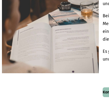
un
Be
Men
ei
die
Es 
unv
Kon