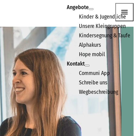
Angebote
Kinder & Jugendliche
Unsere Kleingruppen
n. Wir freuen uns darauf, dich kennenzulernen.
Kindersegnung & Taufe
Alphakurs
Hope mobil
Kontakt
Communi App
Schreibe uns
Wegbeschreibung