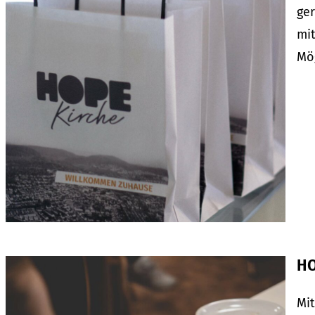
ger
mit
Mö
HO
Mi