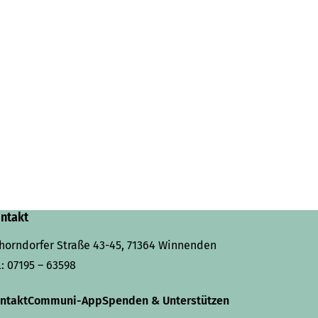
ntakt
horndorfer Straße 43-45, 71364 Winnenden
l:
07195 – 63598
ntakt
Communi-App
Spenden & Unterstützen