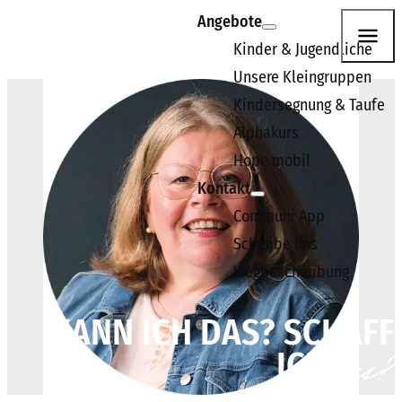
Skip to content
Angebote
Kinder & Jugendliche
HOPE Kirche
Unsere Kleingruppen
Die HOPE Kirche ist eine moderne Kirche, in der jeder Mensc
Kindersegnung & Taufe
Alphakurs
Hope mobil
Kontakt
Communi App
Schreibe uns
Wegbeschreibung
KANN ICH DAS? SCHAFF
das?
ICH