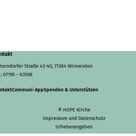
ntakt
horndorfer Straße 43-45, 71364 Winnenden
l:
07195 – 63598
ntakt
Communi-App
Spenden & Unterstützen
© HOPE Kirche
Impressum und Datenschutz
Urheberangaben