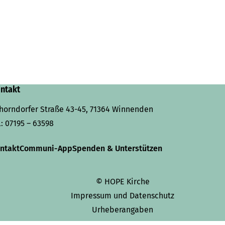
ntakt
horndorfer Straße 43-45, 71364 Winnenden
l:
07195 – 63598
ntakt
Communi-App
Spenden & Unterstützen
© HOPE Kirche
Impressum und Datenschutz
Urheberangaben