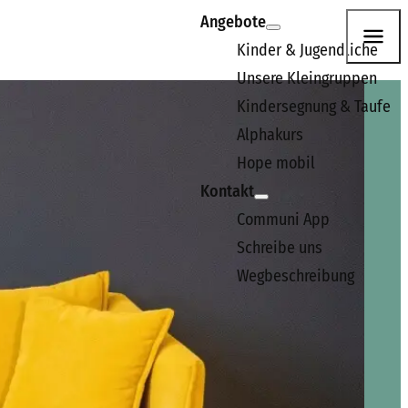
Angebote
Kinder & Jugendliche
Unsere Kleingruppen
n. Wir freuen uns darauf, dich kennenzulernen.
Kindersegnung & Taufe
Alphakurs
Hope mobil
Kontakt
Communi App
Schreibe uns
Wegbeschreibung